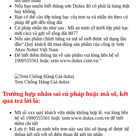
đối diện nhau
Nếu bạn muốn biết thùng sơn Dulux đó có phải là hàng thật
hay không,
Bạn có thể cào lớp tráng bạc của tem ra và nhắn tin theo cú
pháp để gửi đến tổng đài
Cú pháp nhắn tin như sau : Mã an ninh (ở dưới lớp phủ bạc
mới cào) và gửi về tổng đài 8077
Nếu sản phẩm chính hãng và mã số mới được sử dụng lần
đầu“.Quý khách đã mua đúng sản phẩm của công ty Sơn
Akzo Nobel Việt Nam
Để biết thêm thông tin về sản phẩm vui lòng liên hệ số
1900555561 hoặc xem www.dulux.com.vn.”
Tem Chống Hàng Giả dulux
Trường hợp nhắn sai cú pháp hoặc mã số, kết
quả trả lời là:
Mã số xxx quý khách vừa nhắn không hợp lệ, vui lòng liên
hệ số 1900555561 hoặc xem www.dulux.com.vn để biết
thêm chi tiết
Lưu ý: Mã an ninh trên tem này sau khi sử dụng sẽ được hệ
thống kết nối với số điện thoại đã gửi tin nhắn