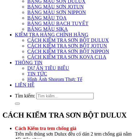
BẢNG MÀU SƠN DULUX
BẢNG MÀU SƠN JOTUN
BẢNG MÀU SƠN NIPPON
BẢNG MÀU TOA
BẢNG MÀU BẠCH TUYẾT
BẢNG MÀU SIKA
KIỂM TRA HÀNG CHÍNH HÃNG
CÁCH KIỂM TRA SƠN BỘT DULUX
CÁCH KIỂM TRA SƠN BỘT JOTUN
CÁCH KIỂM TRA SƠN BỘT NIPPON
CÁCH KIỂM TRA SƠN KOVA C11A
THÔNG TIN
DỰ ÁN TIÊU BIỂU
TIN TỨC
Hình Ảnh Shorom Thực Tế
LIÊN HỆ
Tìm kiếm:
CÁCH KIỂM TRA SƠN BỘT DULUX
Cách Kiểm tra tem chống giả
Trên mỗi thùng sơn Dulux đều có dán 2 tem chống giả nằm