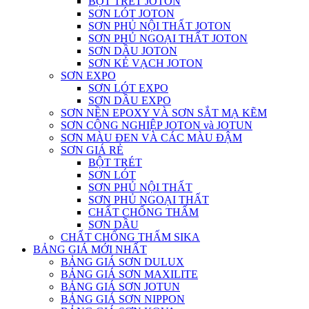
BỘT TRÉT JOTON
SƠN LÓT JOTON
SƠN PHỦ NỘI THẤT JOTON
SƠN PHỦ NGOẠI THẤT JOTON
SƠN DẦU JOTON
SƠN KẺ VẠCH JOTON
SƠN EXPO
SƠN LÓT EXPO
SƠN DẦU EXPO
SƠN NỀN EPOXY VÀ SƠN SẮT MẠ KẼM
SƠN CÔNG NGHIỆP JOTON và JOTUN
SƠN MÀU ĐEN VÀ CÁC MÀU ĐẬM
SƠN GIÁ RẺ
BỘT TRÉT
SƠN LÓT
SƠN PHỦ NỘI THẤT
SƠN PHỦ NGOẠI THẤT
CHẤT CHỐNG THẤM
SƠN DẦU
CHẤT CHỐNG THẤM SIKA
BẢNG GIÁ MỚI NHẤT
BẢNG GIÁ SƠN DULUX
BẢNG GIÁ SƠN MAXILITE
BẢNG GIÁ SƠN JOTUN
BẢNG GIÁ SƠN NIPPON