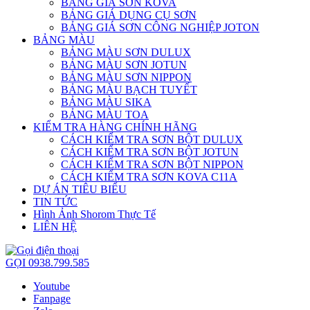
BẢNG GIÁ SƠN KOVA
BẢNG GIÁ DỤNG CỤ SƠN
BẢNG GIÁ SƠN CÔNG NGHIỆP JOTON
BẢNG MÀU
BẢNG MÀU SƠN DULUX
BẢNG MÀU SƠN JOTUN
BẢNG MÀU SƠN NIPPON
BẢNG MÀU BẠCH TUYẾT
BẢNG MÀU SIKA
BẢNG MÀU TOA
KIỂM TRA HÀNG CHÍNH HÃNG
CÁCH KIỂM TRA SƠN BỘT DULUX
CÁCH KIỂM TRA SƠN BỘT JOTUN
CÁCH KIỂM TRA SƠN BỘT NIPPON
CÁCH KIỂM TRA SƠN KOVA C11A
DỰ ÁN TIÊU BIỂU
TIN TỨC
Hình Ảnh Shorom Thực Tế
LIÊN HỆ
GỌI 0938.799.585
Youtube
Fanpage