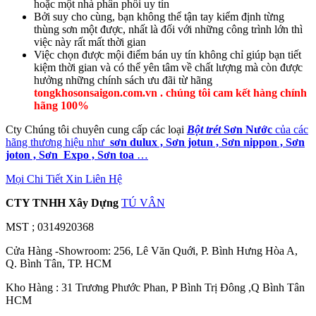
hoặc một nhà phân phối uy tín
Bởi suy cho cùng, bạn không thể tận tay kiểm định từng
thùng sơn một được, nhất là đối với những công trình lớn thì
việc này rất mất thời gian
Việc chọn được mội điểm bán uy tín không chỉ giúp bạn tiết
kiệm thời gian và có thể yên tâm về chất lượng mà còn được
hưởng những chính sách ưu đãi từ hãng
tongkhosonsaigon.com.vn . chúng tôi cam kết hàng chính
hãng 100%
Cty Chúng tôi chuyên cung cấp các loại
Bột trét
Sơn Nước
của các
hãng thương hiệu như
sơn dulux , Sơn jotun , Sơn nippon , Sơn
joton , Sơn Expo , Sơn toa
…
Mọi Chi Tiết Xin Liên Hệ
CTY TNHH Xây Dựng
TÚ VÂN
MST ; 0314920368
Cửa Hàng -Showroom: 256, Lê Văn Quới, P. Bình Hưng Hòa A,
Q. Bình Tân, TP. HCM
Kho Hàng : 31 Trương Phước Phan, P Bình Trị Đông ,Q Bình Tân
HCM