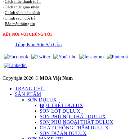
›
Cách thức thanh toán
›
Cách thức giao nhận
›
Chính sách bảo hành
›
Chính sách đổi trả
›
Bảo mật thông tin
KẾT NỐI VỚI CHÚNG TÔI
Tổng Kho Sơn Sài Gòn
Copyright 2026 ©
MOA Việt Nam
TRANG CHỦ
SẢN PHẨM
SƠN DULUX
BỘT TRÉT DULUX
SƠN LÓT DULUX
SƠN PHỦ NỘI THẤT DULUX
SƠN PHỦ NGOẠI THẤT DULUX
CHẤT CHỐNG THẤM DULUX
SƠN DỰ ÁN DULUX
SƠN MAXILITE