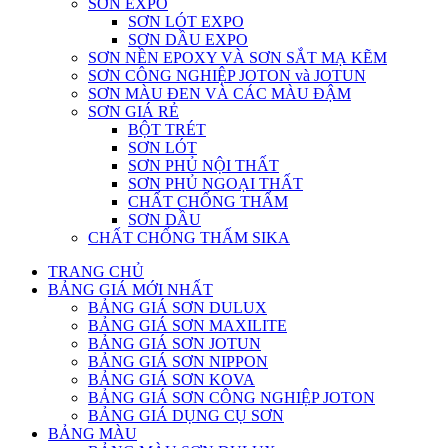
SƠN EXPO
SƠN LÓT EXPO
SƠN DẦU EXPO
SƠN NỀN EPOXY VÀ SƠN SẮT MẠ KẼM
SƠN CÔNG NGHIỆP JOTON và JOTUN
SƠN MÀU ĐEN VÀ CÁC MÀU ĐẬM
SƠN GIÁ RẺ
BỘT TRÉT
SƠN LÓT
SƠN PHỦ NỘI THẤT
SƠN PHỦ NGOẠI THẤT
CHẤT CHỐNG THẤM
SƠN DẦU
CHẤT CHỐNG THẤM SIKA
TRANG CHỦ
BẢNG GIÁ MỚI NHẤT
BẢNG GIÁ SƠN DULUX
BẢNG GIÁ SƠN MAXILITE
BẢNG GIÁ SƠN JOTUN
BẢNG GIÁ SƠN NIPPON
BẢNG GIÁ SƠN KOVA
BẢNG GIÁ SƠN CÔNG NGHIỆP JOTON
BẢNG GIÁ DỤNG CỤ SƠN
BẢNG MÀU