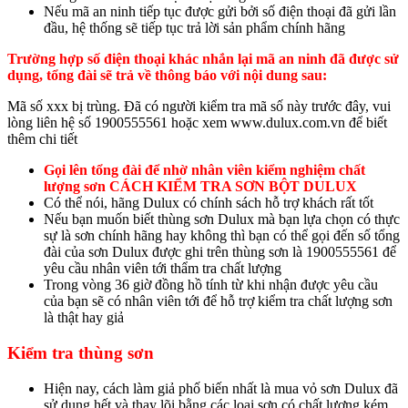
Nếu mã an ninh tiếp tục được gửi bởi số điện thoại đã gửi lần
đầu, hệ thống sẽ tiếp tục trả lời sản phẩm chính hãng
Trường hợp số điện thoại khác nhắn lại mã an ninh đã được sử
dụng, tổng đài sẽ trả về thông báo với nội dung sau:
Mã số xxx bị trùng. Đã có người kiểm tra mã số này trước đây, vui
lòng liên hệ số 1900555561 hoặc xem www.dulux.com.vn để biết
thêm chi tiết
Gọi lên tổng đài để nhờ nhân viên kiểm nghiệm chất
lượng sơn CÁCH KIỂM TRA SƠN BỘT DULUX
Có thể nói, hãng Dulux có chính sách hỗ trợ khách rất tốt
Nếu bạn muốn biết thùng sơn Dulux mà bạn lựa chọn có thực
sự là sơn chính hãng hay không thì bạn có thể gọi đến số tổng
đài của sơn Dulux được ghi trên thùng sơn là 1900555561 để
yêu cầu nhân viên tới thẩm tra chất lượng
Trong vòng 36 giờ đồng hồ tính từ khi nhận được yêu cầu
của bạn sẽ có nhân viên tới để hỗ trợ kiểm tra chất lượng sơn
là thật hay giả
Kiểm tra thùng sơn
Hiện nay, cách làm giả phố biến nhất là mua vỏ sơn Dulux đã
sử dụng hết và thay lõi bằng các loại sơn có chất lượng kém