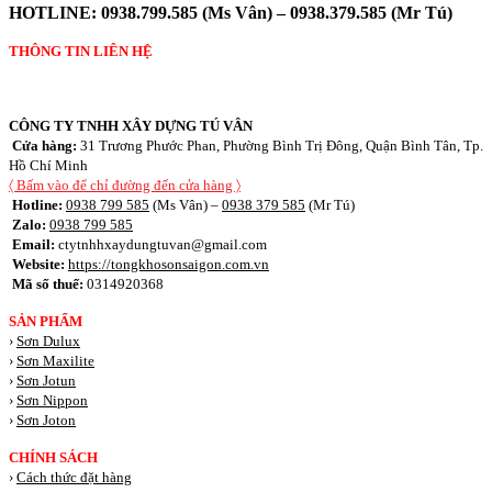
HOTLINE:
0938.799.585 (Ms Vân) – 0938.379.585 (Mr Tú)
THÔNG TIN LIÊN HỆ
CÔNG TY TNHH XÂY DỰNG TÚ VÂN
Cửa hàng:
31 Trương Phước Phan, Phường Bình Trị Đông, Quận Bình Tân, Tp.
Hồ Chí Minh
〈 Bấm vào để chỉ đường đến cửa hàng 〉
Hotline:
0938 799 585
(Ms Vân) –
0938 379 585
(Mr Tú)
Zalo:
0938 799 585
Email:
ctytnhhxaydungtuvan@gmail.com
Website:
https://tongkhosonsaigon.com.vn
Mã số thuế:
0314920368
SẢN PHẨM
›
Sơn Dulux
›
Sơn Maxilite
›
Sơn Jotun
›
Sơn Nippon
›
Sơn Joton
CHÍNH SÁCH
›
Cách thức đặt hàng